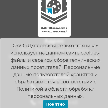
Адрес
ОАО «Дятловская сельхозтехника»
231471, Республика Беларусь,
использует на данном сайте cookies-
Гродненская обл., Дятловский р-н, д.
файлы и сервисы сбора технических
Мировщина, ул. Лесная, 10
данных посетителей. Персональные
данные пользователей хранятся и
Телефоны
обрабатываются в соответствии с
+375 1563 6-18-43
Политикой в области обработки
+375 1563 6-18-04
персональных данных.
+375 1563 6-18-43
Понятно