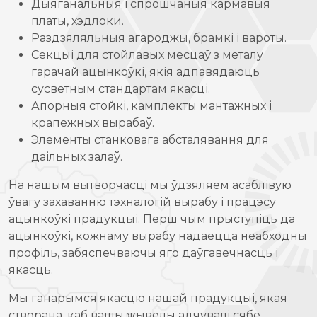
Дыяганальныя і спрошчаныя кармавыя
платы, хэдлоки.
Раздзяляльныя агароджы, брамкі і вароты.
Секцыі для стойлавых месцаў з металу
гарачай ацынкоўкі, якія адпавядаюць
сусветным стандартам якасці.
Апорныя стойкі, камплекты мантажных і
крапежных вырабаў.
Элементы станковага абсталявання для
даільных залаў.
На нашым вытворчасці мы ўдзяляем асаблівую
ўвагу захаванню тэхналогій вырабу і працэсу
ацынкоўкі прадукцыі. Перш чым прыступіць да
ацынкоўкі, кожнаму вырабу надаецца неабходны
профіль, забяспечваючы яго даўгавечнасць і
якасць.
Мы ганарымся якасцю нашай прадукцыі, якая
створана, каб вашы жывёлы адчувалі сябе