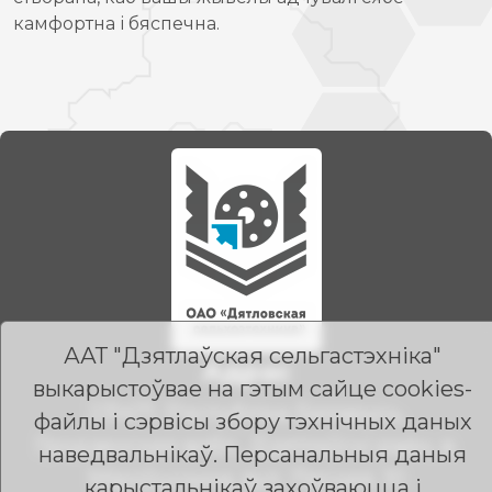
камфортна і бяспечна.
ААТ "Дзятлаўская сельгастэхніка"
Адрас
выкарыстоўвае на гэтым сайце cookies-
231471, Рэспубліка Беларусь,
файлы і сэрвісы збору тэхнічных даных
Гродзенская вобл., Дзятлаўскі раён, в.
наведвальнікаў. Персанальныя даныя
Міроўшчына, вул. Лясная, 10
карыстальнікаў захоўваюцца і