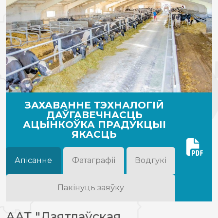
ЗАХАВАННЕ ТЭХНАЛОГІЙ
ДАЎГАВЕЧНАСЦЬ
АЦЫНКОЎКА ПРАДУКЦЫІ
ЯКАСЦЬ
Апісанне
Фатаграфіі
Водгукі
Пакінуць заяўку
ААТ "Дзятлаўская