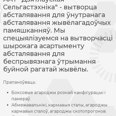
Сельгастэхніка" - вытворца
абсталявання для ўнутранага
абсталявання жывёлагадоўчых
памяшканняў. Мы
спецыялізуемся на вытворчасці
шырокага асартыменту
абсталявання для
беспрывязнага ўтрымання
буйной рагатай жывёлы.
Прапаноўваць:
Боксовые агароджы рознай канфігурацыі і
памераў.
Абмежавальнікі, кармавыя сталы, агароджы
кармавых сталоў, агароджы скотопрогонов.