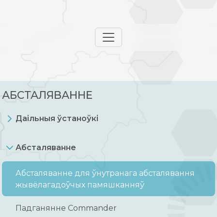
АБСТАЛЯВАННЕ
Даільныя ўстаноўкі
Абсталяванне
Абсталяванне для ўнутранага абсталявання
жывёлагадоўчых памяшканняў
Падганянне Commander