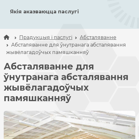
Якія аказваюцца паслугі
Прадукцыя і паслугі
Абсталяванне
Абсталяванне для ўнутранага абсталявання
жывёлагадоўчых памяшканняў
Абсталяванне для
ўнутранага абсталявання
жывёлагадоўчых
памяшканняў