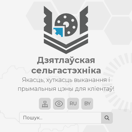
Дзятлаўская
сельгастэхніка
Якасць, хуткасць выканання і
прымальныя цэны для кліентаў!
RU
BY